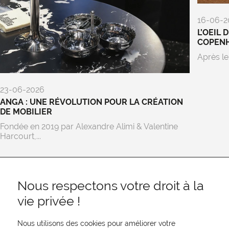
16-06-2
L’OEIL 
COPEN
Après le
23-06-2026
ANGA : UNE RÉVOLUTION POUR LA CRÉATION
DE MOBILIER
Fondée en 2019 par Alexandre Alimi & Valentine
Harcourt,...
Nous respectons votre droit à la
vie privée !
Nous utilisons des cookies pour améliorer votre