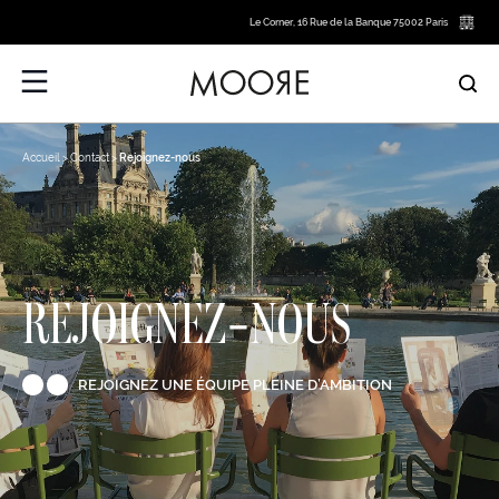
Le Corner, 16 Rue de la Banque 75002 Paris
Accueil
Contact
Rejoignez-nous
REJOIGNEZ-NOUS
REJOIGNEZ UNE ÉQUIPE PLEINE D’AMBITION