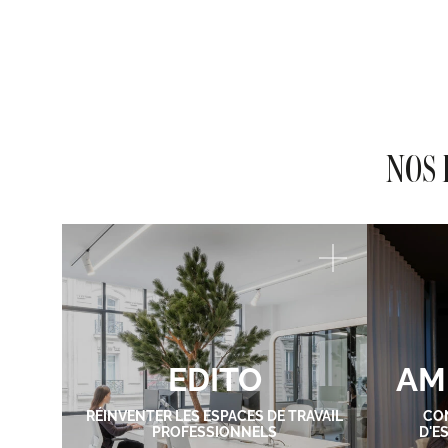
NOS 
EDITO
AM
RÉINVENTER LES ESPACES DE TRAVAIL
CO
PROFESSIONNELS
D'E