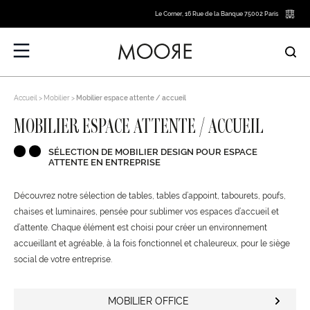
Le Corner, 16 Rue de la Banque 75002 Paris
Accueil
Mobilier
Mobilier espace attente / accueil
MOBILIER ESPACE ATTENTE / ACCUEIL
SÉLECTION DE MOBILIER DESIGN POUR ESPACE
ATTENTE EN ENTREPRISE
Découvrez notre sélection de tables, tables d’appoint, tabourets, poufs,
chaises et luminaires, pensée pour sublimer vos espaces d’accueil et
d’attente. Chaque élément est choisi pour créer un environnement
accueillant et agréable, à la fois fonctionnel et chaleureux, pour le siège
social de votre entreprise.
MOBILIER OFFICE