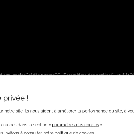
tions légales
Crédits photos
CGU
Paramètres des cookies
© 2026 MO
 privée !
r notre site. Ils nous aident à améliorer la performance du site, à 
férences dans la section «
paramètres des cookies
»
us invitons à consulter notre politique de cookies.