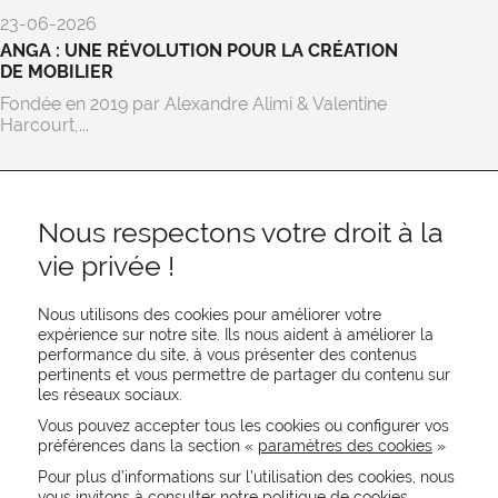
23-06-2026
ANGA : UNE RÉVOLUTION POUR LA CRÉATION
DE MOBILIER
Fondée en 2019 par Alexandre Alimi & Valentine
Harcourt,...
Nous respectons votre droit à la
vie privée !
Nous utilisons des cookies pour améliorer votre
expérience sur notre site. Ils nous aident à améliorer la
performance du site, à vous présenter des contenus
pertinents et vous permettre de partager du contenu sur
REJOIGNEZ-NOUS
les réseaux sociaux.
CONTACTEZ-NOUS
Vous pouvez accepter tous les cookies ou configurer vos
NEWSLETTER
préférences dans la section «
paramètres des cookies
»
Recevez les actualités MOORE en exclusivité
Pour plus d’informations sur l’utilisation des cookies, nous
vous invitons à consulter notre politique de cookies.