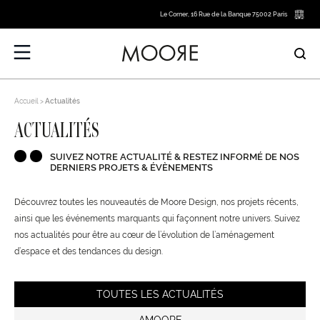
Le Corner, 16 Rue de la Banque 75002 Paris
Accueil
Actualités
ACTUALITÉS
SUIVEZ NOTRE ACTUALITÉ & RESTEZ INFORMÉ DE NOS
DERNIERS PROJETS & ÉVÈNEMENTS
Découvrez toutes les nouveautés de Moore Design, nos projets récents,
ainsi que les événements marquants qui façonnent notre univers. Suivez
nos actualités pour être au cœur de l’évolution de l’aménagement
d’espace et des tendances du design.
TOUTES LES ACTUALITÉS