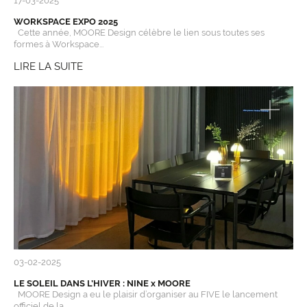
17-03-2025
WORKSPACE EXPO 2025
Cette année, MOORE Design célèbre le lien sous toutes ses
formes à Workspace...
LIRE LA SUITE
03-02-2025
LE SOLEIL DANS L’HIVER : NINE x MOORE
MOORE Design a eu le plaisir d’organiser au FIVE le lancement
officiel de la...