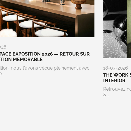
026
ACE EXPOSITION 2026 — RETOUR SUR
ITION MEMORABLE
ition, nous l’avons vécue pleinement avec
18-03-2026
...
THE WORK 
INTERIOR
Retrouvez n
&...