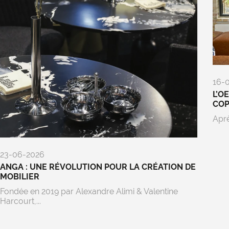
16-
L’O
CO
Aprè
23-06-2026
ANGA : UNE RÉVOLUTION POUR LA CRÉATION DE
MOBILIER
Fondée en 2019 par Alexandre Alimi & Valentine
Harcourt,...