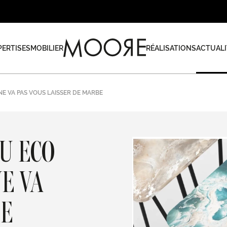
PERTISES
MOBILIER
RÉALISATIONS
ACTUALI
NE VA PAS VOUS LAISSER DE MARBE
U ECO
E VA
DE