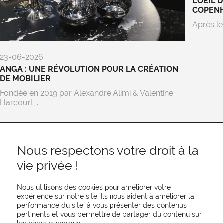
L’OEIL 
COPEN
Après le
23-06-2026
ANGA : UNE RÉVOLUTION POUR LA CRÉATION
DE MOBILIER
Fondée en 2019 par Alexandre Alimi & Valentine
Harcourt,...
Nous respectons votre droit à la
vie privée !
Nous utilisons des cookies pour améliorer votre
expérience sur notre site. Ils nous aident à améliorer la
performance du site, à vous présenter des contenus
pertinents et vous permettre de partager du contenu sur
REJOIGNEZ-NOUS