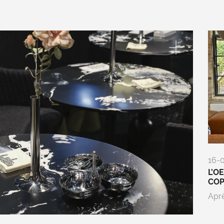
16-
L’O
CO
Aprè