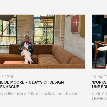
06-2026
15-04-2
EIL DE MOORE – 3 DAY’S OF DESIGN
WORKSP
PENHAGUE
UNE ÉD
s le titre bien mérité de capitale mondiale de...
Cette éd
l’envie de