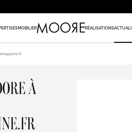
PERTISES
MOBILIER
RÉALISATIONS
ACTUALI
emagazine.fr
OORE À
NE.FR