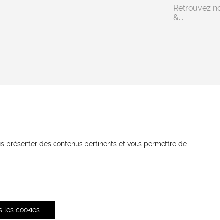
Retrouvez n
&...
NEWSLETTER
Recevez les actualités MOORE en
vous présenter des contenus pertinents et vous permettre de
exclusivité
s les cookies