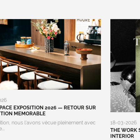
026
ACE EXPOSITION 2026 — RETOUR SUR
ITION MEMORABLE
ition, nous l’avons vécue pleinement avec
18-03-2026
...
THE WORK 
INTERIOR