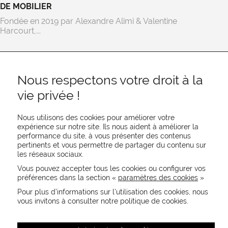
DE MOBILIER
Fondée en 2019 par Alexandre Alimi & Valentine
Harcourt,...
Nous respectons votre droit à la
vie privée !
Nous utilisons des cookies pour améliorer votre
expérience sur notre site. Ils nous aident à améliorer la
performance du site, à vous présenter des contenus
pertinents et vous permettre de partager du contenu sur
REJOIGNEZ-NOUS
les réseaux sociaux.
CONTACTEZ-NOUS
Vous pouvez accepter tous les cookies ou configurer vos
NEWSLETTER
préférences dans la section «
paramètres des cookies
»
Recevez les actualités MOORE en exclusivité
Pour plus d’informations sur l’utilisation des cookies, nous
vous invitons à consulter notre politique de cookies.