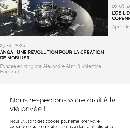
16-06-2
L’OEIL 
COPEN
Après le
23-06-2026
ANGA : UNE RÉVOLUTION POUR LA CRÉATION
DE MOBILIER
Fondée en 2019 par Alexandre Alimi & Valentine
Harcourt,...
Nous respectons votre droit à la
vie privée !
Nous utilisons des cookies pour améliorer votre
expérience sur notre site. Ils nous aident à améliorer la