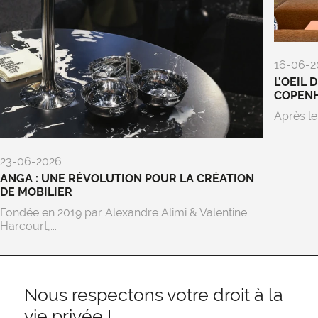
16-06-2
L’OEIL 
COPEN
Après le
23-06-2026
ANGA : UNE RÉVOLUTION POUR LA CRÉATION
DE MOBILIER
Fondée en 2019 par Alexandre Alimi & Valentine
Harcourt,...
Nous respectons votre droit à la
vie privée !