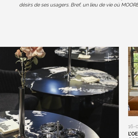
désirs de ses usagers. Bref, un lieu de vie où MOO
16-
L’O