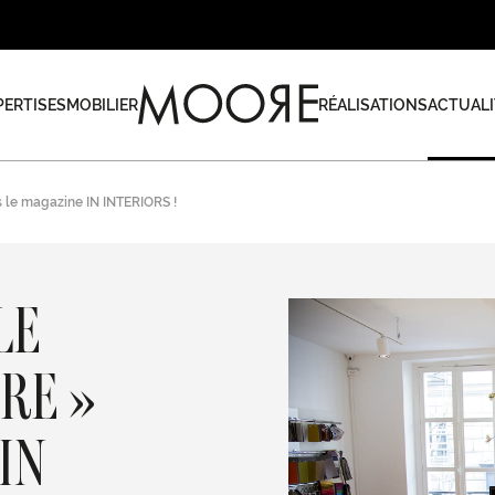
PERTISES
MOBILIER
RÉALISATIONS
ACTUALI
 le magazine IN INTERIORS !
LE
RE »
IN