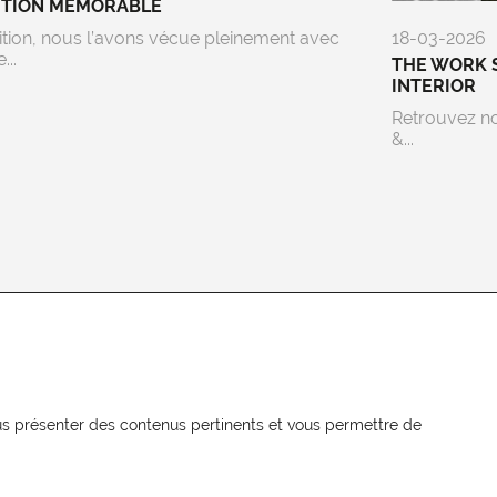
ITION MEMORABLE
ition, nous l’avons vécue pleinement avec
18-03-2026
...
THE WORK 
INTERIOR
Retrouvez n
&...
NEWSLETTER
Recevez les actualités MOORE en
vous présenter des contenus pertinents et vous permettre de
exclusivité