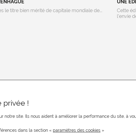
PENHAGUE
UNE ÉD
s le titre bien mérité de capitale mondiale de...
Cette éd
l’envie de
 privée !
r notre site. Ils nous aident à améliorer la performance du site, à 
férences dans la section «
paramètres des cookies
»