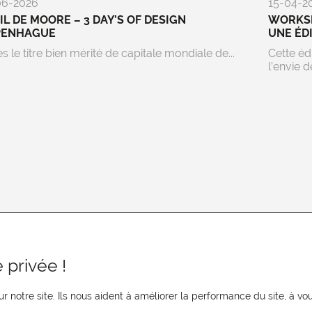
06-2026
15-04-2
EIL DE MOORE – 3 DAY’S OF DESIGN
WORKSP
PENHAGUE
UNE ÉD
s le titre bien mérité de capitale mondiale de...
Cette éd
l’envie de
 privée !
r notre site. Ils nous aident à améliorer la performance du site, à 