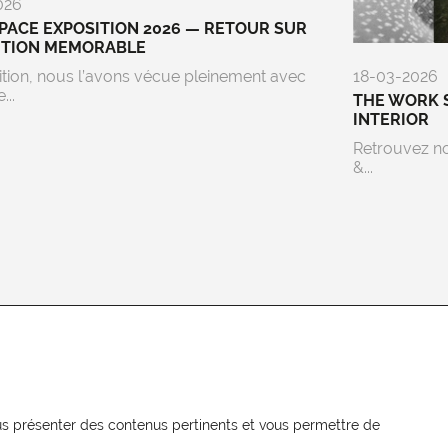
026
ACE EXPOSITION 2026 — RETOUR SUR
ITION MEMORABLE
ition, nous l’avons vécue pleinement avec
18-03-2026
...
THE WORK 
INTERIOR
Retrouvez n
&...
NEWSLETTER
Recevez les actualités MOORE en
vous présenter des contenus pertinents et vous permettre de
exclusivité