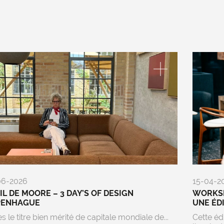
06-2026
15-04-2
EIL DE MOORE – 3 DAY’S OF DESIGN
WORKSP
PENHAGUE
UNE ÉD
s le titre bien mérité de capitale mondiale de...
Cette éd