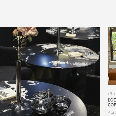
16-
L’O
CO
Aprè