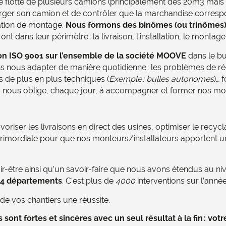
e flotte de plusieurs camions (principalement des 20m3 mais 
arger son camion et de contrôler que la marchandise correspon
tation de montage.
Nous formons des binômes (ou trinômes) e
ont dans leur périmètre : la livraison, l’installation, le monta
ion ISO 9001 sur l’ensemble de la société MOOVE
dans le bu
 nous adapter de manière quotidienne : les problèmes de réc
s de plus en plus techniques (
Exemple : bulles autonomes
)… 
tier nous oblige, chaque jour, à accompagner et former nos mo
avoriser les livraisons en direct des usines, optimiser le re
 primordiale pour que nos monteurs/installateurs apportent un
oir-être ainsi qu’un savoir-faire que nous avons étendus au 
94 départements
. C’est plus de
4000
interventions sur l’anné
e de vos chantiers une réussite.
sont fortes et sincères avec un seul résultat à la fin : votre