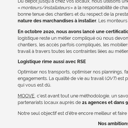
Du dépôt jusqu’à chez vos locaux, nous utilisons un
«
monteurs/installateurs
» a la responsabilité de ch
bonne tenue des chantiers et du respect de la pres
nature des marchandises à installer
. Les monteurs 
En octobre 2020, nous avons lancé une certificat
logistique reste un métier compliqué où nous devons
chantiers, les accès parfois compliqués, les mobilier
travail à travers toutes les contraintes liées au mé
Logistique rime aussi avec RSE
Optimiser nos transports, optimiser nos plannings, f
engagements. La qualité de vie au travail (
QVT
) est
qui vous est dû.
MOOVE
, c’est avant tout une méthodologie, un sav
partenariats locaux auprès de
21 agences et dans 
Notre seul objectif est d’être encore meilleur et fair
Nos ambitions 