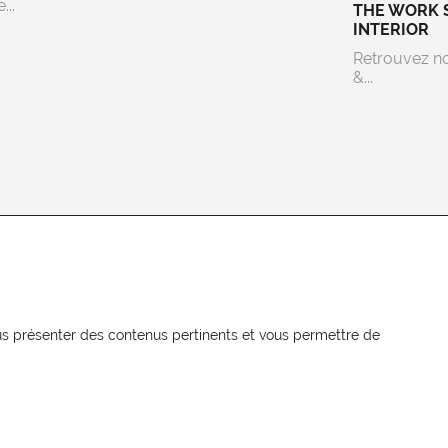
...
THE WORK 
INTERIOR
Retrouvez n
&...
NEWSLETTER
Recevez les actualités MOORE en
vous présenter des contenus pertinents et vous permettre de
exclusivité