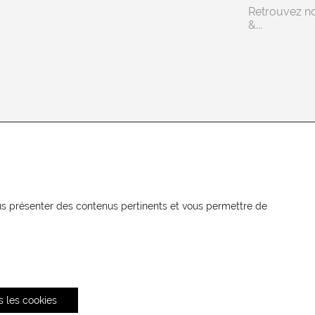
Retrouvez n
&...
NEWSLETTER
Recevez les actualités MOORE en
vous présenter des contenus pertinents et vous permettre de
exclusivité
s les cookies