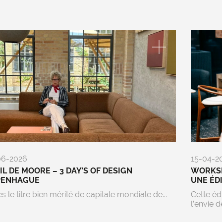
06-2026
15-04-2
EIL DE MOORE – 3 DAY’S OF DESIGN
WORKSP
PENHAGUE
UNE ÉD
s le titre bien mérité de capitale mondiale de...
Cette éd
l’envie de