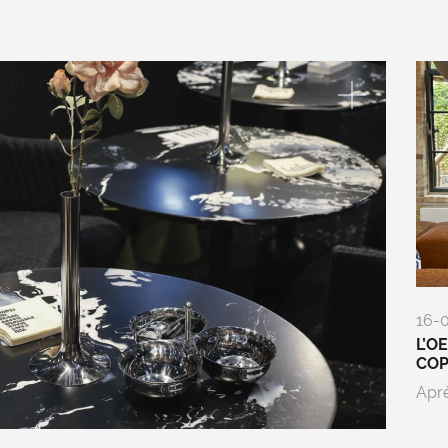
16-
L’O
CO
Aprè