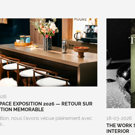
026
ACE EXPOSITION 2026 — RETOUR SUR
ITION MEMORABLE
ition, nous l’avons vécue pleinement avec
18-03-2026
...
THE WORK 
INTERIOR