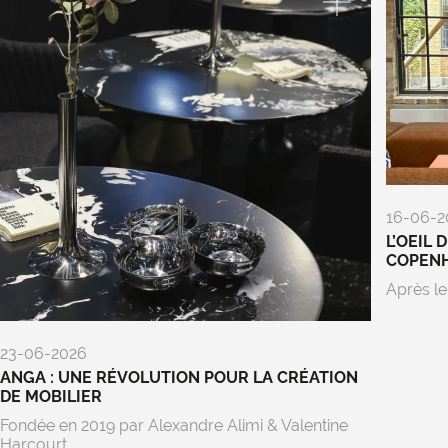
16-06-2
L’OEIL 
COPEN
Après le
23-06-2026
ANGA : UNE RÉVOLUTION POUR LA CRÉATION
DE MOBILIER
Fondée en 2019 par Alexandre Alimi & Valentine
Harcourt,...