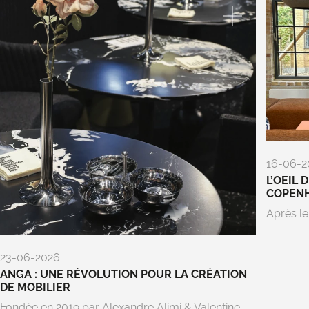
16-06-2
L’OEIL 
COPEN
Après le
23-06-2026
ANGA : UNE RÉVOLUTION POUR LA CRÉATION
DE MOBILIER
Fondée en 2019 par Alexandre Alimi & Valentine