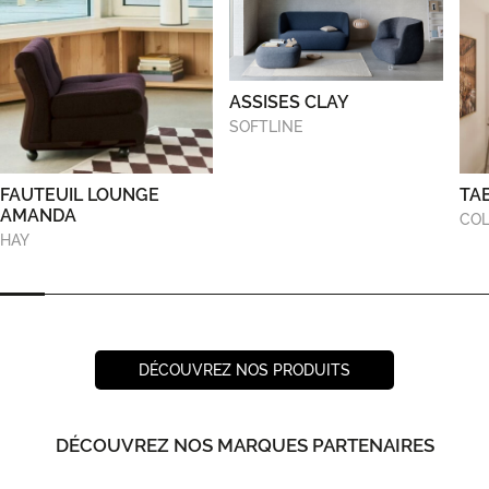
ASSISES CLAY
SOFTLINE
FAUTEUIL LOUNGE
TA
AMANDA
COL
HAY
DÉCOUVREZ NOS PRODUITS
DÉCOUVREZ NOS MARQUES PARTENAIRES