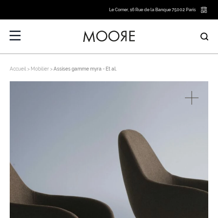
Le Corner, 16 Rue de la Banque 75002 Paris
Accueil
Mobilier
Assises gamme myra - Et al.