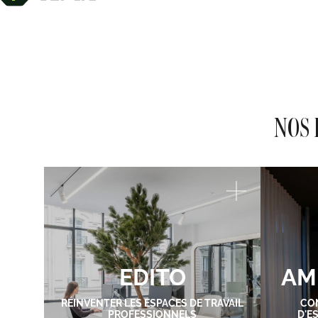
NOS 
EDITO
AM
RÉINVENTER LES ESPACES DE TRAVAIL
CO
PROFESSIONNELS
D'E