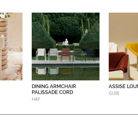
DINING ARMCHAIR
ASSISE LOU
PALISSADE CORD
GUBI
HAY