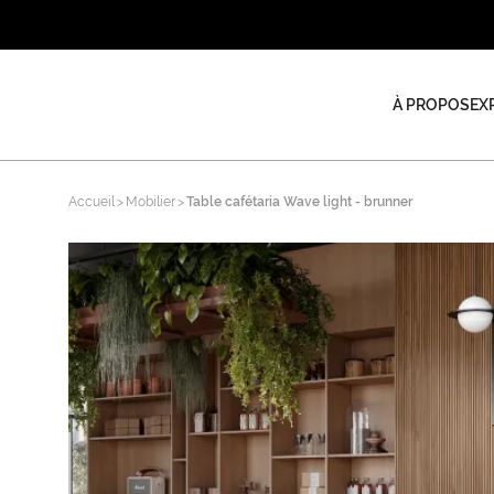
À PROPOS
EX
Accueil
Mobilier
Table cafétaria Wave light - brunner