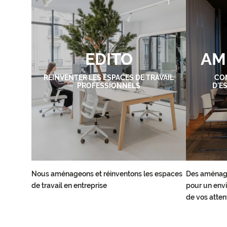
EDITO
AM
RÉINVENTER LES ESPACES DE TRAVAIL
CO
PROFESSIONNELS
D'E
Nous aménageons et réinventons les espaces
Des aménag
de travail en entreprise
pour un envi
de vos atten