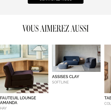
VOUS AIMEREZ AUSSI
ASSISES CLAY
SOFTLINE
FAUTEUIL LOUNGE
TA
AMANDA
COL
HAY