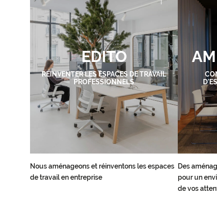
EDITO
AM
RÉINVENTER LES ESPACES DE TRAVAIL
CO
PROFESSIONNELS
D'E
Nous aménageons et réinventons les espaces
Des aménag
de travail en entreprise
pour un envi
de vos atten