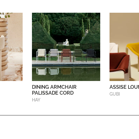
DINING ARMCHAIR
ASSISE LOU
PALISSADE CORD
GUBI
HAY