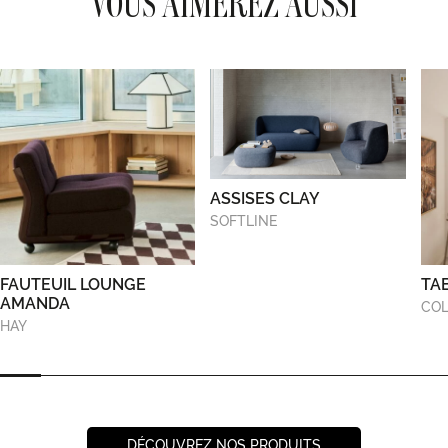
VOUS AIMEREZ AUSSI
ASSISES CLAY
SOFTLINE
FAUTEUIL LOUNGE
TA
AMANDA
COL
HAY
DÉCOUVREZ NOS PRODUITS