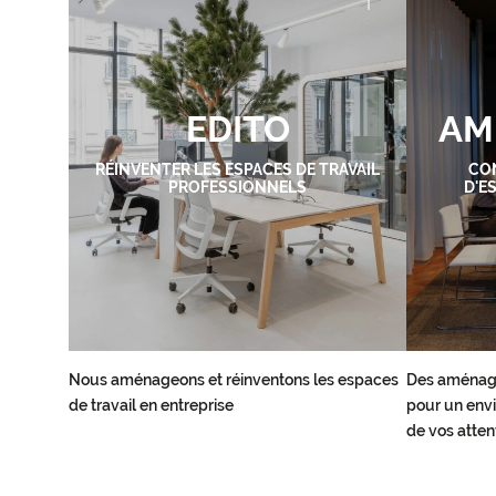
EDITO
AM
RÉINVENTER LES ESPACES DE TRAVAIL
CO
PROFESSIONNELS
D'E
Nous aménageons et réinventons les espaces
Des aménag
de travail en entreprise
pour un envi
de vos atten