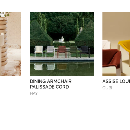
DINING ARMCHAIR
ASSISE LOU
PALISSADE CORD
GUBI
HAY