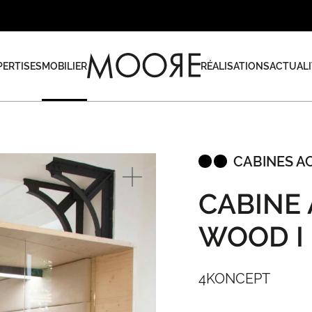
PERTISES
MOBILIER
RÉALISATIONS
ACTUALI
CABINES A
CABINE
WOOD I
4KONCEPT