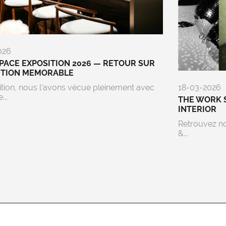
026
ACE EXPOSITION 2026 — RETOUR SUR
ITION MEMORABLE
ition, nous l’avons vécue pleinement avec
18-03-2026
...
THE WORK 
INTERIOR
Retrouvez n
&...