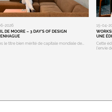
06-2026
15-04-2
EIL DE MOORE – 3 DAY’S OF DESIGN
WORKSP
PENHAGUE
UNE ÉD
s le titre bien mérité de capitale mondiale de...
Cette éd
l’envie de