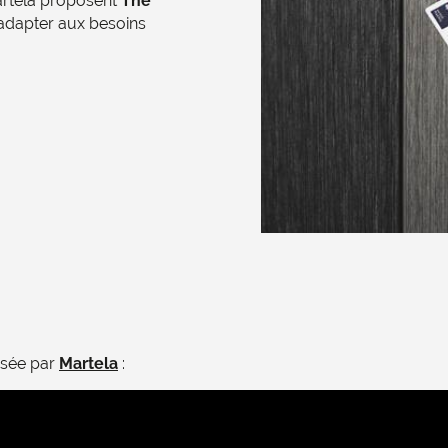
artela proposent
The
adapter aux besoins
nsée par
Martela
: