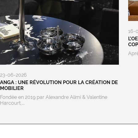
16-
L’O
CO
Aprè
23-06-2026
ANGA : UNE RÉVOLUTION POUR LA CRÉATION DE
MOBILIER
Fondée en 2019 par Alexandre Alimi & Valentine
Harcourt,...