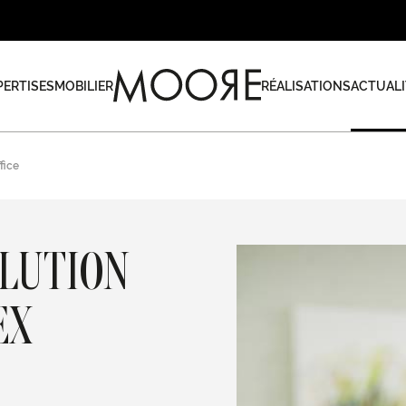
PERTISES
MOBILIER
RÉALISATIONS
ACTUALI
fice
OLUTION
EX