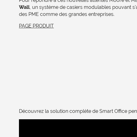
Pour répondre à ces nouvelles attentes Moore et M
Wall
, un système de casiers modulables pouvant s’
des PME comme des grandes entreprises.
PAGE PRODUIT
Découvrez la solution complète de Smart Office pe
Lecteur
vidéo