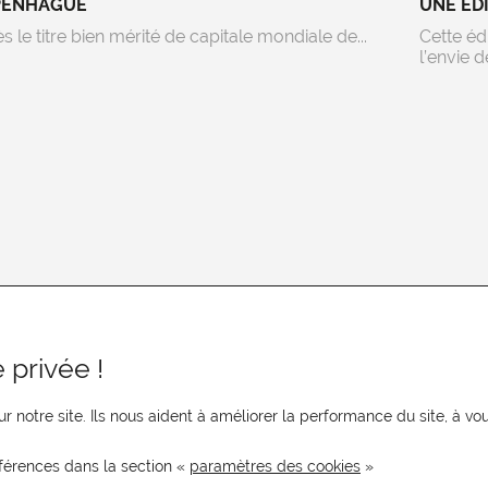
PENHAGUE
UNE ÉD
s le titre bien mérité de capitale mondiale de...
Cette éd
l’envie de
 privée !
r notre site. Ils nous aident à améliorer la performance du site, à 
férences dans la section «
paramètres des cookies
»