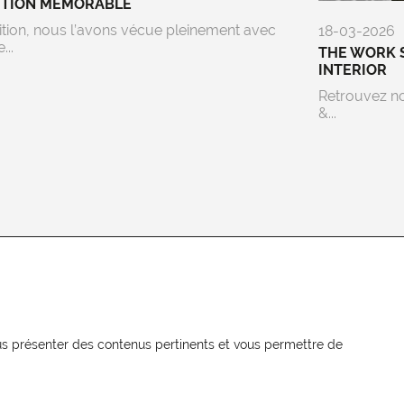
ITION MEMORABLE
ition, nous l’avons vécue pleinement avec
18-03-2026
...
THE WORK 
INTERIOR
Retrouvez n
&...
NEWSLETTER
Recevez les actualités MOORE en
vous présenter des contenus pertinents et vous permettre de
exclusivité