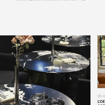
16-
L’O