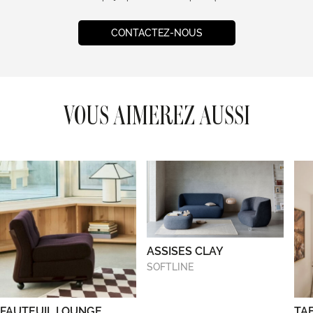
CONTACTEZ-NOUS
VOUS AIMEREZ AUSSI
ASSISES CLAY
SOFTLINE
FAUTEUIL LOUNGE
TA