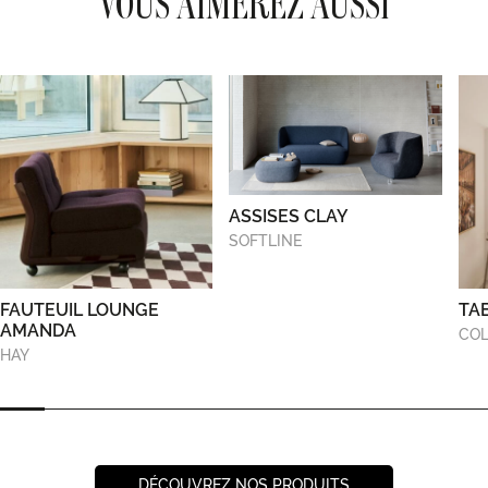
VOUS AIMEREZ AUSSI
ASSISES CLAY
SOFTLINE
FAUTEUIL LOUNGE
TA
AMANDA
COL
HAY
DÉCOUVREZ NOS PRODUITS