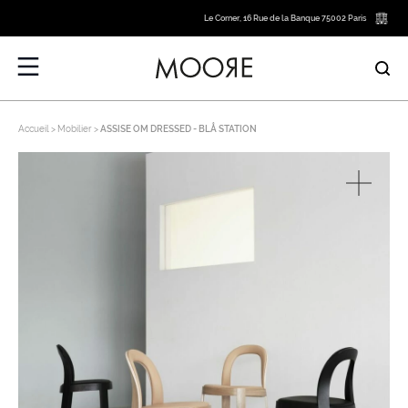
Le Corner, 16 Rue de la Banque 75002 Paris
Accueil
Mobilier
ASSISE OM DRESSED - BLÅ STATION