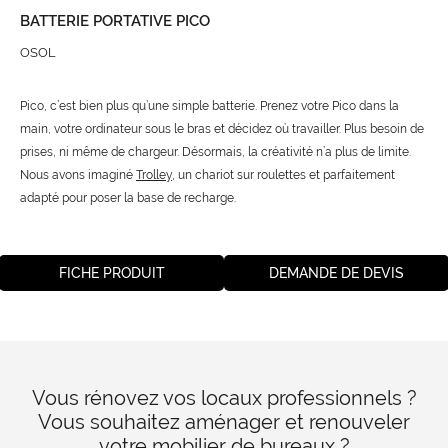
BATTERIE PORTATIVE PICO
OSOL
Pico, c’est bien plus qu’une simple batterie. Prenez votre Pico dans la
main, votre ordinateur sous le bras et décidez où travailler. Plus besoin de
prises, ni même de chargeur. Désormais, la créativité n’a plus de limite.
Nous avons imaginé
Trolley
, un chariot sur roulettes et parfaitement
adapté pour poser la base de recharge.
FICHE PRODUIT
DEMANDE DE DEVIS
Vous rénovez vos locaux professionnels ?
Vous souhaitez aménager et renouveler
votre mobilier de bureaux ?