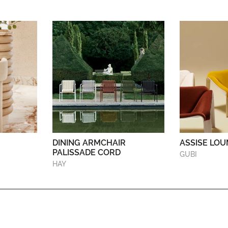
DINING ARMCHAIR
ASSISE LOU
PALISSADE CORD
GUBI
HAY