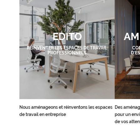
EDITO
AM
RÉINVENTER LES ESPACES DE TRAVAIL
CO
PROFESSIONNELS
D'E
Nous aménageons et réinventons les espaces
Des aménag
de travail en entreprise
pour un envi
de vos atten