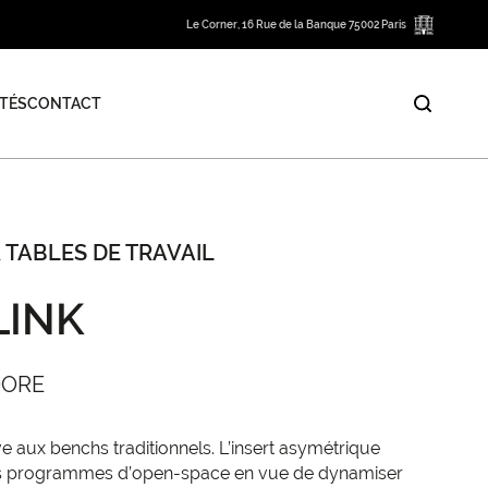
Le Corner, 16 Rue de la Banque 75002 Paris
TÉS
CONTACT
 TABLES DE TRAVAIL
LINK
OORE
ve aux benchs traditionnels. L’insert asymétrique
es programmes d’open-space en vue de dynamiser