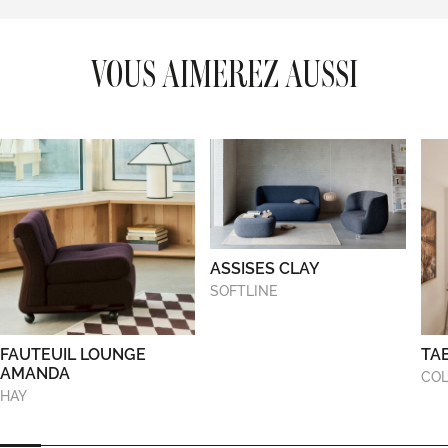
VOUS AIMEREZ AUSSI
ASSISES CLAY
SOFTLINE
FAUTEUIL LOUNGE
TA
AMANDA
COL
HAY