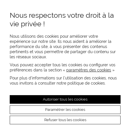
Nous respectons votre droit à la
vie privée !
Nous utilisons des cookies pour améliorer votre
expérience sur notre site. Ils nous aident à améliorer la
performance du site, à vous présenter des contenus
pertinents et vous permettre de partager du contenu sur
REJOIGNEZ-NOUS
les réseaux sociaux.
CONTACTEZ-NOUS
Vous pouvez accepter tous les cookies ou configurer vos
NEWSLETTER
préférences dans la section «
paramètres des cookies
»
Recevez les actualités MOORE en exclusivité
Pour plus d’informations sur l’utilisation des cookies, nous
vous invitons à consulter notre politique de cookies.
Autoriser tous les cookies
Paramétrer les cookies
Refuser tous les cookies
Mentions légales
Crédits photos
CGU
Paramètres des cookies
© 2026 MOORE