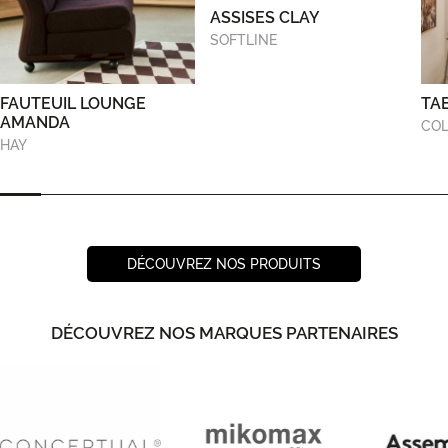
ASSISES CLAY
SOFTLINE
FAUTEUIL LOUNGE
TA
AMANDA
COL
HAY
DÉCOUVREZ NOS PRODUITS
DÉCOUVREZ NOS MARQUES PARTENAIRES