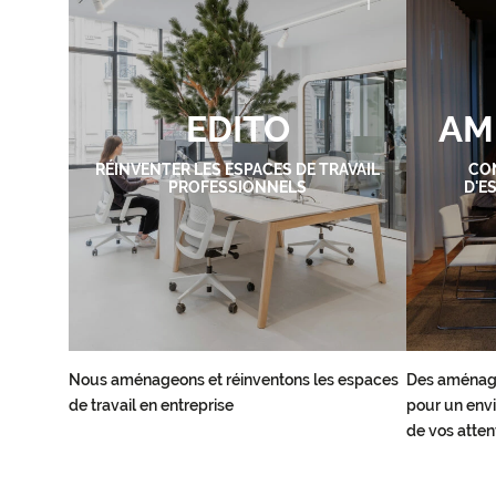
EDITO
AM
RÉINVENTER LES ESPACES DE TRAVAIL
CO
PROFESSIONNELS
D'E
Nous aménageons et réinventons les espaces
Des aménag
de travail en entreprise
pour un envi
de vos atten