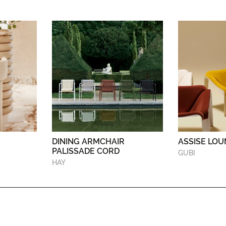
DINING ARMCHAIR
ASSISE LOU
PALISSADE CORD
GUBI
HAY