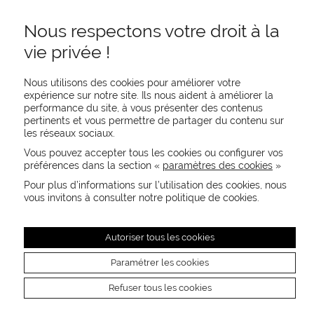
Nous respectons votre droit à la
vie privée !
Nous utilisons des cookies pour améliorer votre
expérience sur notre site. Ils nous aident à améliorer la
performance du site, à vous présenter des contenus
pertinents et vous permettre de partager du contenu sur
REJOIGNEZ-NOUS
les réseaux sociaux.
CONTACTEZ-NOUS
Vous pouvez accepter tous les cookies ou configurer vos
NEWSLETTER
préférences dans la section «
paramètres des cookies
»
Recevez les actualités MOORE en exclusivité
Pour plus d’informations sur l’utilisation des cookies, nous
vous invitons à consulter notre politique de cookies.
Autoriser tous les cookies
Paramétrer les cookies
Refuser tous les cookies
Mentions légales
Crédits photos
CGU
Paramètres des cookies
© 2026 MOORE