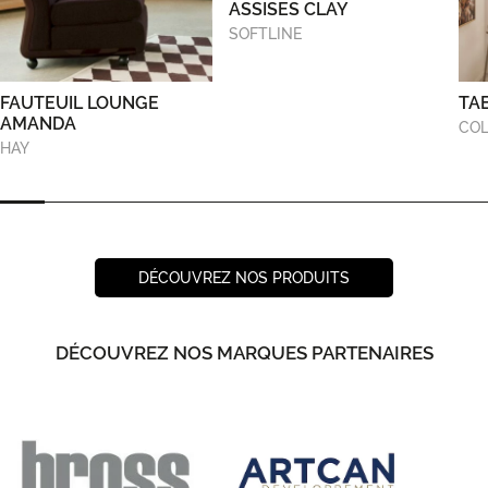
ASSISES CLAY
SOFTLINE
FAUTEUIL LOUNGE
TA
AMANDA
COL
HAY
DÉCOUVREZ NOS PRODUITS
DÉCOUVREZ NOS MARQUES PARTENAIRES