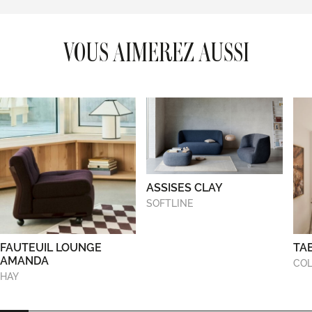
VOUS AIMEREZ AUSSI
ASSISES CLAY
SOFTLINE
FAUTEUIL LOUNGE
TA
AMANDA
COL
HAY