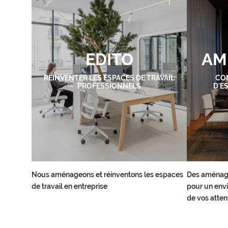
EDITO
AM
RÉINVENTER LES ESPACES DE TRAVAIL
CO
PROFESSIONNELS
D'E
Nous aménageons et réinventons les espaces
Des aménag
de travail en entreprise
pour un envi
de vos atten