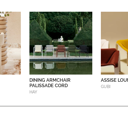
DINING ARMCHAIR
ASSISE LOU
PALISSADE CORD
GUBI
HAY