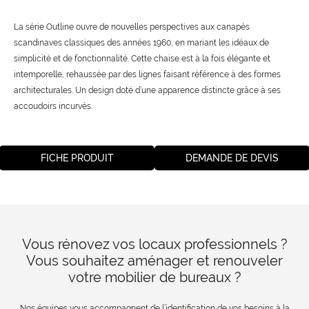
La série Outline ouvre de nouvelles perspectives aux canapés
scandinaves classiques des années 1960, en mariant les idéaux de
simplicité et de fonctionnalité. Cette chaise est à la fois élégante et
intemporelle, rehaussée par des lignes faisant référence à des formes
architecturales. Un design doté d’une apparence distincte grâce à ses
accoudoirs incurvés.
FICHE PRODUIT
DEMANDE DE DEVIS
Vous rénovez vos locaux professionnels ?
Vous souhaitez aménager et renouveler
votre mobilier de bureaux ?
Nos équipes vous accompagnent de l’identification de vos besoins à la