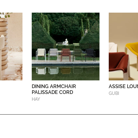
DINING ARMCHAIR
ASSISE LOU
PALISSADE CORD
GUBI
HAY