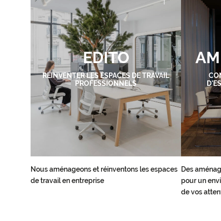
EDITO
AM
RÉINVENTER LES ESPACES DE TRAVAIL
CO
PROFESSIONNELS
D'E
Nous aménageons et réinventons les espaces
Des aménag
de travail en entreprise
pour un envi
de vos atten