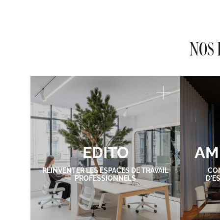
NOS 
EDITO
AM
RÉINVENTER LES ESPACES DE TRAVAIL
CO
PROFESSIONNELS
D'E