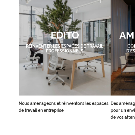
EDITO
AM
RÉINVENTER LES ESPACES DE TRAVAIL
CO
PROFESSIONNELS
D'E
Nous aménageons et réinventons les espaces
Des aménag
de travail en entreprise
pour un envi
de vos atten