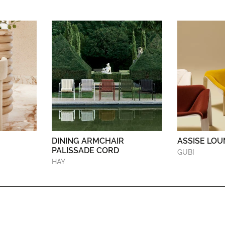
DINING ARMCHAIR
ASSISE LOU
PALISSADE CORD
GUBI
HAY