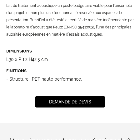
fait du traitement acoustique un poste budgétaire viable pour l’ensemble
d’un projet, et non plus une fonctionnalité réservée aux espaces de
présentation. BuzziPixl a été testé et certifié de manière indépendante par
le laboratoire d’acoustique Peutz (EN-ISO 354:2003), l’une des principales
autorités européennes en matière d’essais acoustiques.
DIMENSIONS
L30 x P 1.2 H42.5 cm
FINITIONS
- Structure : PET haute performance.
DEMANDE DE DEVIS