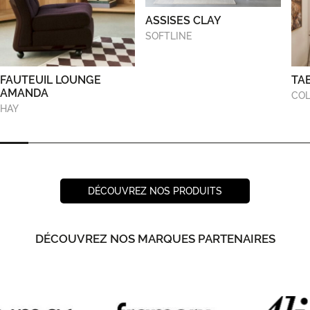
ASSISES CLAY
SOFTLINE
FAUTEUIL LOUNGE
TA
AMANDA
COL
HAY
DÉCOUVREZ NOS PRODUITS
DÉCOUVREZ NOS MARQUES PARTENAIRES