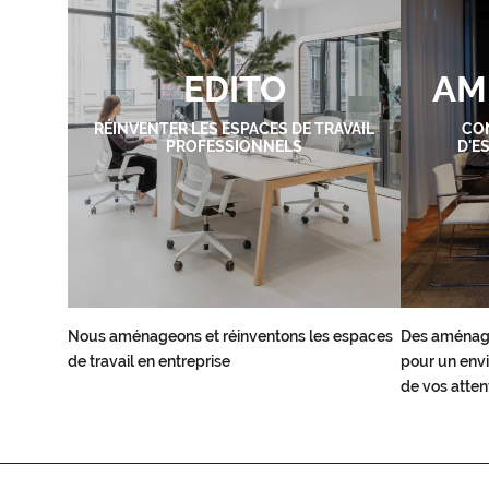
EDITO
AM
RÉINVENTER LES ESPACES DE TRAVAIL
CO
PROFESSIONNELS
D'E
Nous aménageons et réinventons les espaces
Des aménag
de travail en entreprise
pour un envi
de vos atten