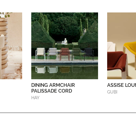
DINING ARMCHAIR
ASSISE LOU
PALISSADE CORD
GUBI
HAY