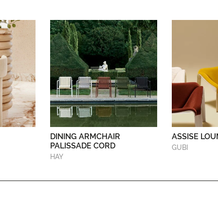
DINING ARMCHAIR
ASSISE LOU
PALISSADE CORD
GUBI
HAY