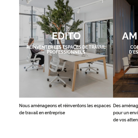
EDITO
AM
RÉINVENTER LES ESPACES DE TRAVAIL
CO
PROFESSIONNELS
D'E
Nous aménageons et réinventons les espaces
Des aménag
de travail en entreprise
pour un envi
de vos atten