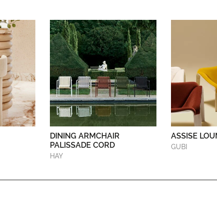
DINING ARMCHAIR
ASSISE LOU
PALISSADE CORD
GUBI
HAY