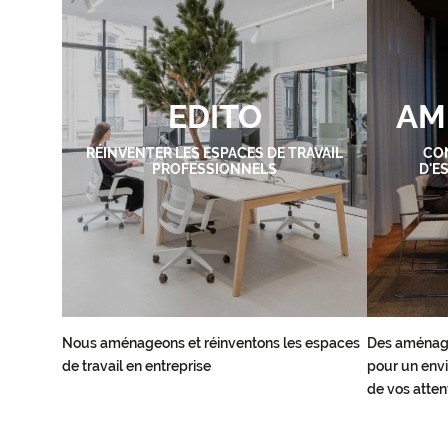
EDITO
AM
RÉINVENTER LES ESPACES DE TRAVAIL
CO
PROFESSIONNELS
D'E
Nous aménageons et réinventons les espaces
Des aménag
de travail en entreprise
pour un envi
de vos atten