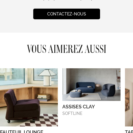
CONTACTEZ-NOUS
VOUS AIMEREZ AUSSI
ASSISES CLAY
SOFTLINE
FAUTEUIL LOUNGE
TA