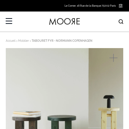
Le Corner, 16 Rue de la Banque 75002 Paris
Accueil
Mobilier
TABOURET FYR - NORMANN COPENHAGEN