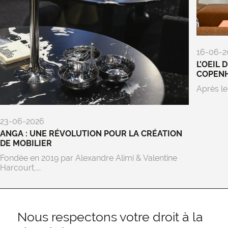
16-06-2
L’OEIL 
COPEN
Après le
23-06-2026
ANGA : UNE RÉVOLUTION POUR LA CRÉATION
DE MOBILIER
Fondée en 2019 par Alexandre Alimi & Valentine
Harcourt,...
Nous respectons votre droit à la